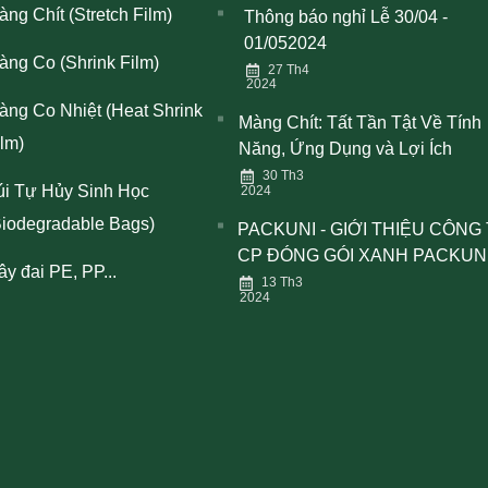
àng Chít (Stretch Film)
Thông báo nghỉ Lễ 30/04 -
01/052024
àng Co (Shrink Film)
27 Th4
2024
àng Co Nhiệt (Heat Shrink
Màng Chít: Tất Tần Tật Về Tính
ilm)
Năng, Ứng Dụng và Lợi Ích
30 Th3
úi Tự Hủy Sinh Học
2024
Biodegradable Bags)
PACKUNI - GIỚI THIỆU CÔNG
CP ĐÓNG GÓI XANH PACKUN
y đai PE, PP...
13 Th3
2024