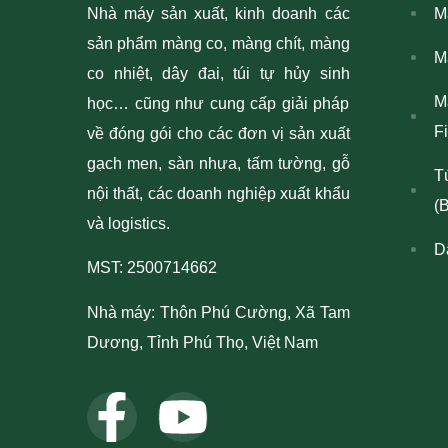
Nhà máy
sản xuất, kinh doanh các
M
sản phẩm màng co, màng chít, màng
M
co nhiệt, dây đai, túi tự hủy sinh
M
học… cũng như cung cấp giải pháp
F
về đóng gói cho các đơn vị sản xuất
gạch men, sàn nhựa, tấm tường, gỗ
T
nội thất, các doanh nghiệp xuất khẩu
(
và logistics.
Dâ
MST: 2500714662
Nhà máy: Thôn Phú Cường, Xã Tam
Dương, Tỉnh Phú Thọ, Việt Nam